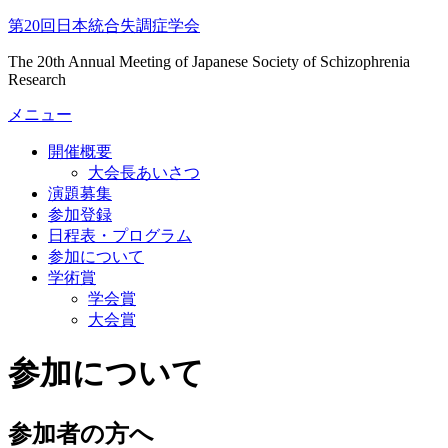
コ
第20回日本統合失調症学会
ン
The 20th Annual Meeting of Japanese Society of Schizophrenia
テ
Research
ン
ツ
メニュー
へ
ス
開催概要
キ
大会長あいさつ
ッ
演題募集
プ
参加登録
日程表・プログラム
参加について
学術賞
学会賞
大会賞
参加について
参加者の方へ