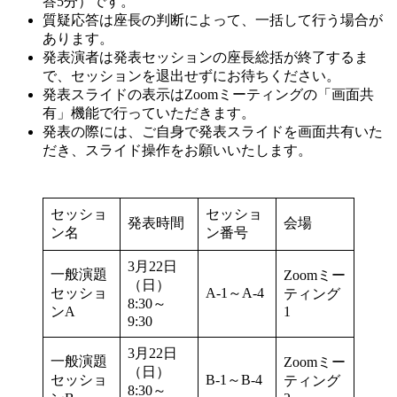
答5分）です。
質疑応答は座長の判断によって、一括して行う場合が
あります。
発表演者は発表セッションの座長総括が終了するま
で、セッションを退出せずにお待ちください。
発表スライドの表示はZoomミーティングの「画面共
有」機能で行っていただきます。
発表の際には、ご自身で発表スライドを画面共有いた
だき、スライド操作をお願いいたします。
セッショ
セッショ
発表時間
会場
ン名
ン番号
3月22日
一般演題
Zoomミー
（日）
セッショ
A-1～A-4
ティング
8:30～
ンA
1
9:30
3月22日
一般演題
Zoomミー
（日）
セッショ
B-1～B-4
ティング
8:30～