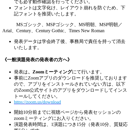
でも必ず動作確認を行ってください。
フォントは文字化け、レイアウト崩れを防ぐため、下
記フォントを推奨いたします。
MSゴシック、MSPゴシック、MS明朝、MSP明朝／
Arial、Century、Century Gothic、Times New Roman
発表データは学会終了後、事務局で責任を持って消去
いたします。
《一般演題発表の発表者の方へ》
発表は
、Zoomミーティング
にて行います。
事前にZoomアプリのダウンロードを推奨しております
ので、アプリをインストールされていない方は、以下
のZoom公式サイトのアプリをダウンロードしてインス
トールしてください。
https://zoom.us/download
開始10分前までに視聴ページから発表セッションの
zoomミーティングにお入りください。
演題発表時間は、1演題につき15分（発表10分、質疑応