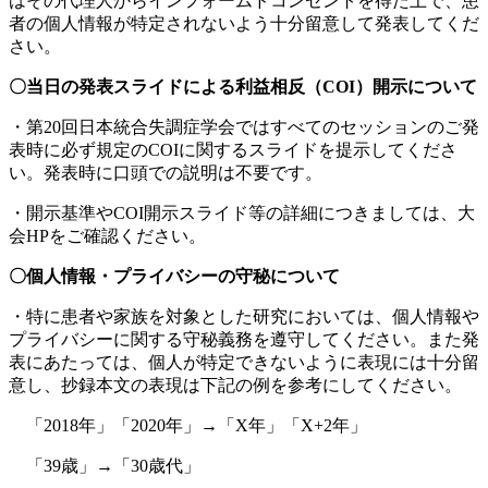
はその代理人からインフォームドコンセントを得た上で、患
者の個人情報が特定されないよう十分留意して発表してくだ
さい。
〇当日の発表スライドによる利益相反（COI）開示について
・第20回日本統合失調症学会ではすべてのセッションのご発
表時に必ず規定のCOIに関するスライドを提示してくださ
い。発表時に口頭での説明は不要です。
・開示基準やCOI開示スライド等の詳細につきましては、大
会HPをご確認ください。
〇個人情報・プライバシーの守秘について
・特に患者や家族を対象とした研究においては、個人情報や
プライバシーに関する守秘義務を遵守してください。また発
表にあたっては、個人が特定できないように表現には十分留
意し、抄録本文の表現は下記の例を参考にしてください。
「2018年」「2020年」→「X年」「X+2年」
「39歳」→「30歳代」