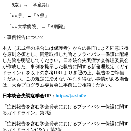
「8歳」→「学童期」
「○○県」→「A県」
「○○大学病院」→「B病院」
・事例報告について
本人（未成年の場合には保護者）からの書面による同意取得
を原則必須とし、同意取得した旨とプライバシー保護に配慮
した旨を明記してください。日本統合失調症学会倫理委員会
が作成した、事例を提示した報告に関する新倫理規定（ガイ
ドライン）を以下の参考URLより参照の上、報告をご準備
ください。この規定に沿えないやむを得ない事情がある場合
は、大会プログラム委員会に事前にご相談ください。
日本統合失調症学会HP：
https://jssr.info/
「症例報告を含む学会発表におけるプライバシー保護に関す
るガイドライン」第2版
「症例報告を含む学会発表におけるプライバシー保護に関す
るガイドラインQ&A」第2版