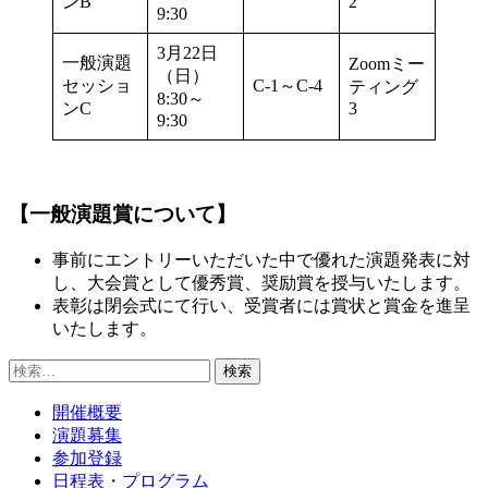
ンB
2
9:30
3月22日
一般演題
Zoomミー
（日）
セッショ
C-1～C-4
ティング
8:30～
ンC
3
9:30
【一般演題賞について】
事前にエントリーいただいた中で優れた演題発表に対
し、大会賞として優秀賞、奨励賞を授与いたします。
表彰は閉会式にて行い、受賞者には賞状と賞金を進呈
いたします。
検
索:
開催概要
演題募集
参加登録
日程表・プログラム